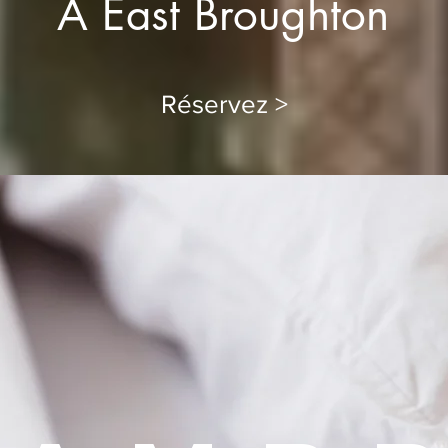
À East Broughton
Réservez >