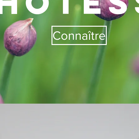
'hôteS
Connaître