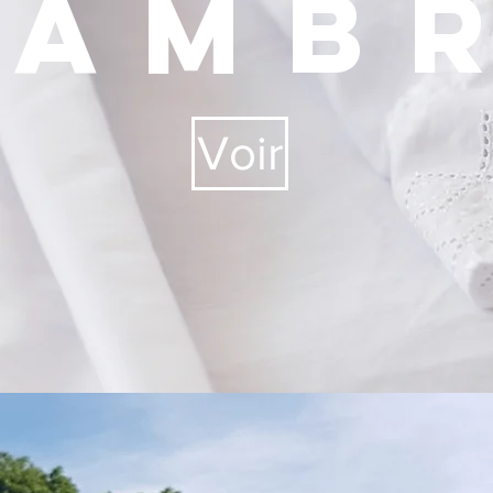
hamb
Voir